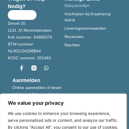
Babyuitzetlijst
Nodig?
Inschrijven bij Kraamzorg
Astrid
Drevel 20
Leveringsvoorwaarden
1141 JX Monnickendam
Recensies
KvK nummer:
64885070
BTW nummer:
Klachten
NL002134208B44
KCKZ nummer:
201463
Aanmelden
Online aanmelden of liever
telefonisch? Aanmelden kan
op de manier die het beste
We value your privacy
bij jou past.
We use cookies to enhance your browsing experience,
serve personalized ads or content, and analyze our traffic.
Aanmelden
By clicking "Accept All", you consent to our use of cookies.